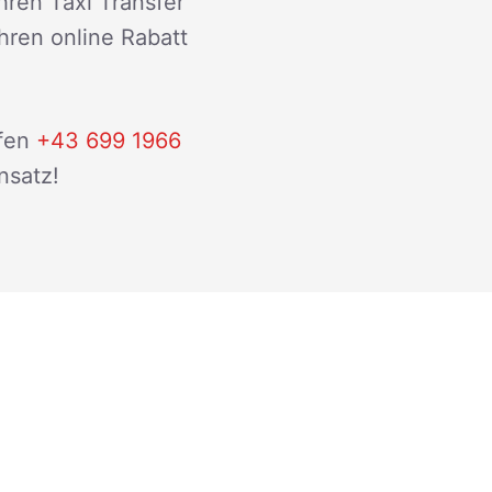
hren Taxi Transfer
ihren online Rabatt
fen
+43 699 1966
nsatz!