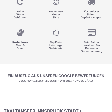
Keine
Kostenlose
Kostenloser
Warte
Kinder
Ski und
Gebühren
Sitze
Gepäcktransport
Kostenloses
Top Preis
Beim Fahrer
Meet &
Leistungs
bezahlen. Bar,
Greet
Verhältnis
Karte oder
Firmenrechnung
EIN AUSZUG AUS UNSEREN GOOGLE BEWERTUNGEN
"DENN NUR DIE ZUFRIEDENHEIT UNSERER KUNDEN ZÄHLT"
TAXI TANSFER INNSBRUCK STADT /