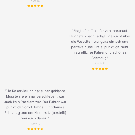
Keni G.
“Flughafen Transfer von Innsbruck
Flughafen nach Ischgl - gebucht über
die Website - war ganz einfach und
perfekt, guter Preis, pünktlich, sehr
freundlicher Fahrer und schönes
Fahrzeug.
”
Justin B.
“Die Reservierung hat super geklappt.
Musste sie einmal verschieben, was
auch kein Problem war. Der Fahrer war
pünktlich Vorort, fuhr ein modernes
Fahrzeug und der Kindersitz (bestellt)
war auch dabei...”
Yuriy P.