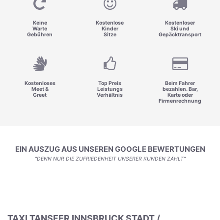
Keine
Kostenlose
Kostenloser
Warte
Kinder
Ski und
Gebühren
Sitze
Gepäcktransport
Kostenloses
Top Preis
Beim Fahrer
Meet &
Leistungs
bezahlen. Bar,
Greet
Verhältnis
Karte oder
Firmenrechnung
EIN AUSZUG AUS UNSEREN GOOGLE BEWERTUNGEN
"DENN NUR DIE ZUFRIEDENHEIT UNSERER KUNDEN ZÄHLT"
TAXI TANSFER INNSBRUCK STADT /