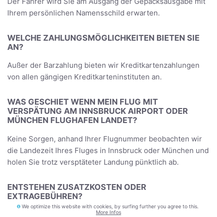
Der Fahrer wird Sie am Ausgang der Gepäcksausgabe mit
Ihrem persönlichen Namensschild erwarten.
WELCHE ZAHLUNGSMÖGLICHKEITEN BIETEN SIE
AN?
Außer der Barzahlung bieten wir Kreditkartenzahlungen
von allen gängigen Kreditkarteninstituten an.
WAS GESCHIET WENN MEIN FLUG MIT
VERSPÄTUNG AM INNSBRUCK AIRPORT ODER
MÜNCHEN FLUGHAFEN LANDET?
Keine Sorgen, anhand Ihrer Flugnummer beobachten wir
die Landezeit Ihres Fluges in Innsbruck oder München und
holen Sie trotz versptäteter Landung pünktlich ab.
ENTSTEHEN ZUSATZKOSTEN ODER
EXTRAGEBÜHREN?
We optimize this website with cookies, by surfing further you agree to this.
More Infos
Bei uns gibt es keine versteckten Gebühren und auch