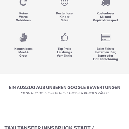
Keine
Kostenlose
Kostenloser
Warte
Kinder
Ski und
Gebühren
Sitze
Gepäcktransport
Kostenloses
Top Preis
Beim Fahrer
Meet &
Leistungs
bezahlen. Bar,
Greet
Verhältnis
Karte oder
Firmenrechnung
EIN AUSZUG AUS UNSEREN GOOGLE BEWERTUNGEN
"DENN NUR DIE ZUFRIEDENHEIT UNSERER KUNDEN ZÄHLT"
TAXI TANSFER INNSBRUCK STADT /