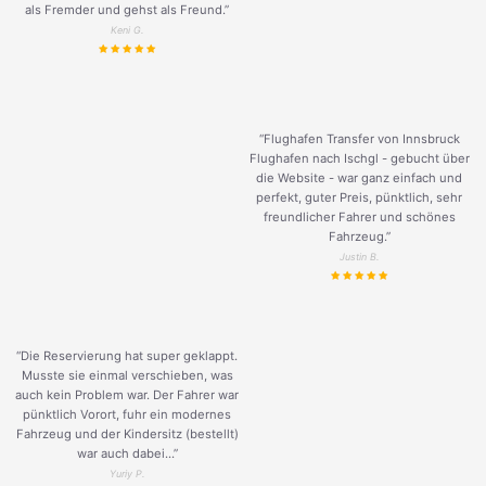
als Fremder und gehst als Freund.
”
Keni G.
“Flughafen Transfer von Innsbruck
Flughafen nach Ischgl - gebucht über
die Website - war ganz einfach und
perfekt, guter Preis, pünktlich, sehr
freundlicher Fahrer und schönes
Fahrzeug.
”
Justin B.
“Die Reservierung hat super geklappt.
Musste sie einmal verschieben, was
auch kein Problem war. Der Fahrer war
pünktlich Vorort, fuhr ein modernes
Fahrzeug und der Kindersitz (bestellt)
war auch dabei...”
Yuriy P.