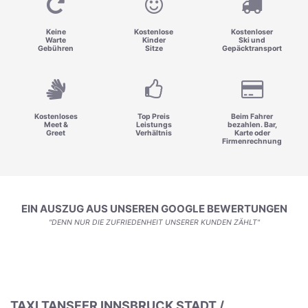
Keine
Kostenlose
Kostenloser
Warte
Kinder
Ski und
Gebühren
Sitze
Gepäcktransport
Kostenloses
Top Preis
Beim Fahrer
Meet &
Leistungs
bezahlen. Bar,
Greet
Verhältnis
Karte oder
Firmenrechnung
EIN AUSZUG AUS UNSEREN GOOGLE BEWERTUNGEN
"DENN NUR DIE ZUFRIEDENHEIT UNSERER KUNDEN ZÄHLT"
TAXI TANSFER INNSBRUCK STADT /