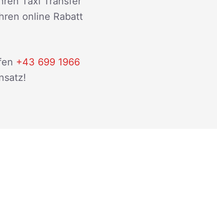
hren Taxi Transfer
ihren online Rabatt
fen
+43 699 1966
nsatz!