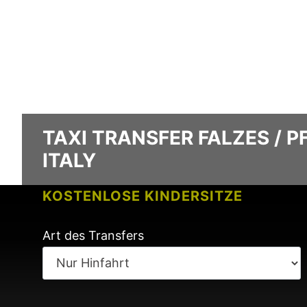
TAXI TRANSFER FALZES / P
ITALY
KOSTENLOSE KINDERSITZE
KEINE GEBÜHREN BEI FLUGVERSPÄ
Art des Transfers