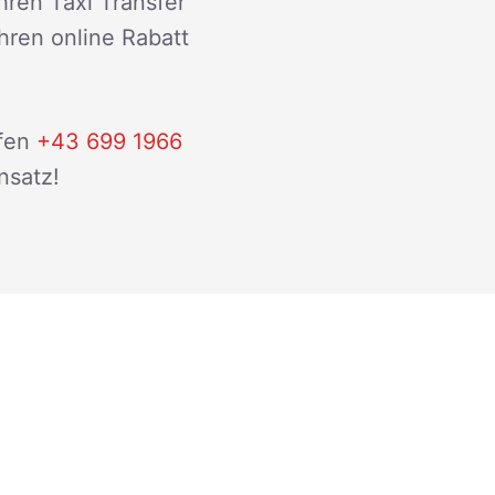
hren Taxi Transfer
ihren online Rabatt
fen
+43 699 1966
nsatz!