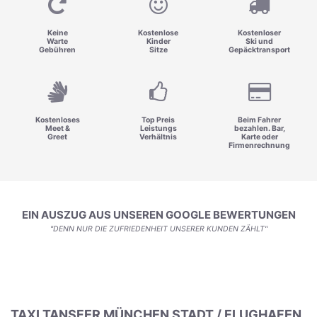
Keine
Kostenlose
Kostenloser
Warte
Kinder
Ski und
Gebühren
Sitze
Gepäcktransport
Kostenloses
Top Preis
Beim Fahrer
Meet &
Leistungs
bezahlen. Bar,
Greet
Verhältnis
Karte oder
Firmenrechnung
EIN AUSZUG AUS UNSEREN GOOGLE BEWERTUNGEN
"DENN NUR DIE ZUFRIEDENHEIT UNSERER KUNDEN ZÄHLT"
TAXI TANSFER MÜNCHEN STADT / FLUGHAFEN