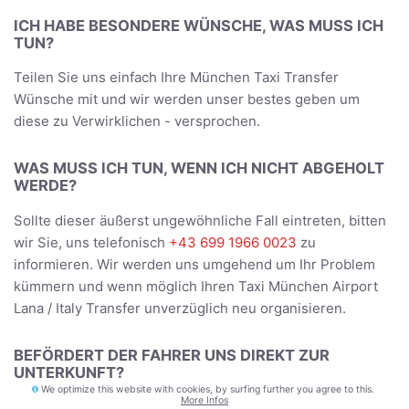
ICH HABE BESONDERE WÜNSCHE, WAS MUSS ICH
TUN?
Teilen Sie uns einfach Ihre München Taxi Transfer
Wünsche mit und wir werden unser bestes geben um
diese zu Verwirklichen - versprochen.
WAS MUSS ICH TUN, WENN ICH NICHT ABGEHOLT
WERDE?
Sollte dieser äußerst ungewöhnliche Fall eintreten, bitten
wir Sie, uns telefonisch
+43 699 1966 0023
zu
informieren. Wir werden uns umgehend um Ihr Problem
kümmern und wenn möglich Ihren Taxi München Airport
Lana / Italy Transfer unverzüglich neu organisieren.
BEFÖRDERT DER FAHRER UNS DIREKT ZUR
UNTERKUNFT?
We optimize this website with cookies, by surfing further you agree to this.
More Infos
Ja, Sie werden direkt zur Adresse gebracht, die Sie