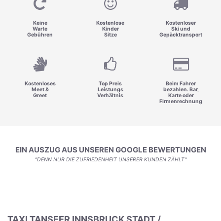
Keine
Kostenlose
Kostenloser
Warte
Kinder
Ski und
Gebühren
Sitze
Gepäcktransport
Kostenloses
Top Preis
Beim Fahrer
Meet &
Leistungs
bezahlen. Bar,
Greet
Verhältnis
Karte oder
Firmenrechnung
EIN AUSZUG AUS UNSEREN GOOGLE BEWERTUNGEN
"DENN NUR DIE ZUFRIEDENHEIT UNSERER KUNDEN ZÄHLT"
TAXI TANSFER INNSBRUCK STADT /