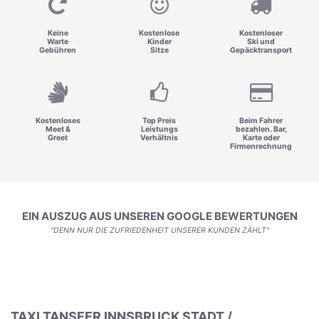
Keine
Kostenlose
Kostenloser
Warte
Kinder
Ski und
Gebühren
Sitze
Gepäcktransport
Kostenloses
Top Preis
Beim Fahrer
Meet &
Leistungs
bezahlen. Bar,
Greet
Verhältnis
Karte oder
Firmenrechnung
EIN AUSZUG AUS UNSEREN GOOGLE BEWERTUNGEN
"DENN NUR DIE ZUFRIEDENHEIT UNSERER KUNDEN ZÄHLT"
TAXI TANSFER INNSBRUCK STADT /