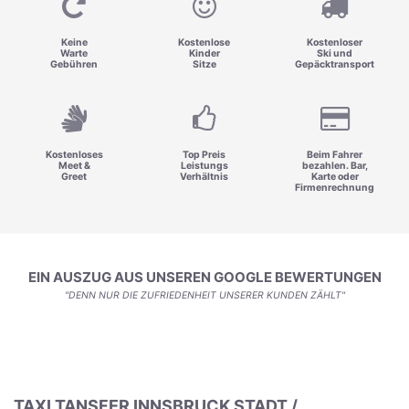
Keine
Kostenlose
Kostenloser
Warte
Kinder
Ski und
Gebühren
Sitze
Gepäcktransport
Kostenloses
Top Preis
Beim Fahrer
Meet &
Leistungs
bezahlen. Bar,
Greet
Verhältnis
Karte oder
Firmenrechnung
EIN AUSZUG AUS UNSEREN GOOGLE BEWERTUNGEN
"DENN NUR DIE ZUFRIEDENHEIT UNSERER KUNDEN ZÄHLT"
TAXI TANSFER INNSBRUCK STADT /