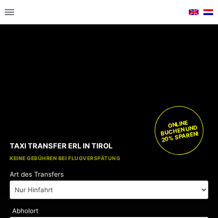
ONLINE
BUCHEN UND
20% SPAREN!
TAXI TRANSFER ERL IN TIROL
KOSTENLOSE KINDERSITZE
KEINE GEBÜHREN BEI FLUGVERSPÄTUNG
Art des Transfers
Abholort