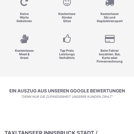
Keine
Kostenlose
Kostenloser
Warte
Kinder
Ski und
Gebühren
Sitze
Gepäcktransport
Kostenloses
Top Preis
Beim Fahrer
Meet &
Leistungs
bezahlen. Bar,
Greet
Verhältnis
Karte oder
Firmenrechnung
EIN AUSZUG AUS UNSEREN GOOGLE BEWERTUNGEN
"DENN NUR DIE ZUFRIEDENHEIT UNSERER KUNDEN ZÄHLT"
TAXI TANSFER INNSBRUCK STADT /