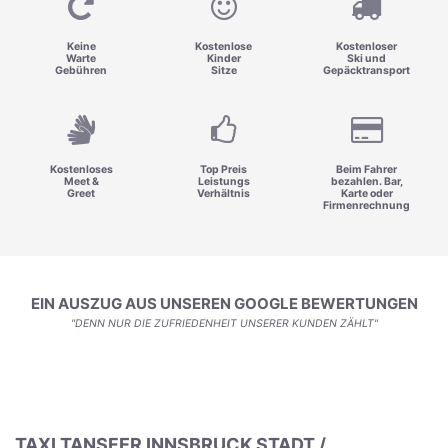
Keine
Kostenlose
Kostenloser
Warte
Kinder
Ski und
Gebühren
Sitze
Gepäcktransport
Kostenloses
Top Preis
Beim Fahrer
Meet &
Leistungs
bezahlen. Bar,
Greet
Verhältnis
Karte oder
Firmenrechnung
EIN AUSZUG AUS UNSEREN GOOGLE BEWERTUNGEN
"DENN NUR DIE ZUFRIEDENHEIT UNSERER KUNDEN ZÄHLT"
TAXI TANSFER INNSBRUCK STADT /