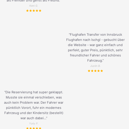
als Fremder und gehst als Freund.
”
Keni G.
“Flughafen Transfer von Innsbruck
Flughafen nach Ischgl - gebucht über
die Website - war ganz einfach und
perfekt, guter Preis, pünktlich, sehr
freundlicher Fahrer und schönes
Fahrzeug.
”
Justin B.
“Die Reservierung hat super geklappt.
Musste sie einmal verschieben, was
auch kein Problem war. Der Fahrer war
pünktlich Vorort, fuhr ein modernes
Fahrzeug und der Kindersitz (bestellt)
war auch dabei...”
Yuriy P.