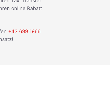
hren Taxi Transfer
ihren online Rabatt
fen
+43 699 1966
nsatz!