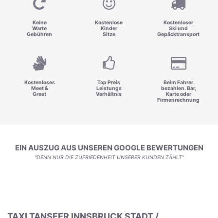
Keine
Kostenlose
Kostenloser
Warte
Kinder
Ski und
Gebühren
Sitze
Gepäcktransport
Kostenloses
Top Preis
Beim Fahrer
Meet &
Leistungs
bezahlen. Bar,
Greet
Verhältnis
Karte oder
Firmenrechnung
EIN AUSZUG AUS UNSEREN GOOGLE BEWERTUNGEN
"DENN NUR DIE ZUFRIEDENHEIT UNSERER KUNDEN ZÄHLT"
TAXI TANSFER INNSBRUCK STADT /