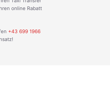
hren Taxi Transfer
ihren online Rabatt
fen
+43 699 1966
nsatz!