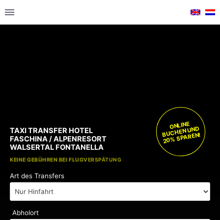
ONLINE
BUCHEN UND
TAXI TRANSFER HOTEL
20% SPAREN!
FASCHINA / ALPENRESORT
WALSERTAL FONTANELLA
KOSTENLOSE KINDERSITZE
KEINE GEBÜHREN BEI FLUGVERSPÄTUNG
Art des Transfers
Abholort