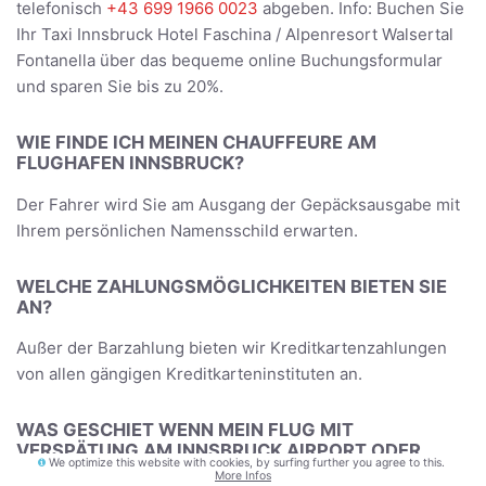
telefonisch
+43 699 1966 0023
abgeben. Info: Buchen Sie
Ihr Taxi Innsbruck Hotel Faschina / Alpenresort Walsertal
Fontanella über das bequeme online Buchungsformular
und sparen Sie bis zu 20%.
WIE FINDE ICH MEINEN CHAUFFEURE AM
FLUGHAFEN INNSBRUCK?
Der Fahrer wird Sie am Ausgang der Gepäcksausgabe mit
Ihrem persönlichen Namensschild erwarten.
WELCHE ZAHLUNGSMÖGLICHKEITEN BIETEN SIE
AN?
Außer der Barzahlung bieten wir Kreditkartenzahlungen
von allen gängigen Kreditkarteninstituten an.
WAS GESCHIET WENN MEIN FLUG MIT
VERSPÄTUNG AM INNSBRUCK AIRPORT ODER
We optimize this website with cookies, by surfing further you agree to this.
MÜNCHEN FLUGHAFEN LANDET?
More Infos