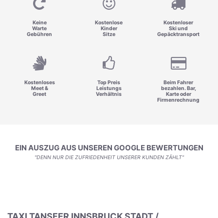
Keine
Kostenlose
Kostenloser
Warte
Kinder
Ski und
Gebühren
Sitze
Gepäcktransport
Kostenloses
Top Preis
Beim Fahrer
Meet &
Leistungs
bezahlen. Bar,
Greet
Verhältnis
Karte oder
Firmenrechnung
EIN AUSZUG AUS UNSEREN GOOGLE BEWERTUNGEN
"DENN NUR DIE ZUFRIEDENHEIT UNSERER KUNDEN ZÄHLT"
TAXI TANSFER INNSBRUCK STADT /