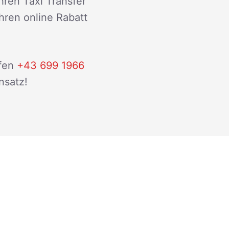
hren Taxi Transfer
ihren online Rabatt
fen
+43 699 1966
nsatz!