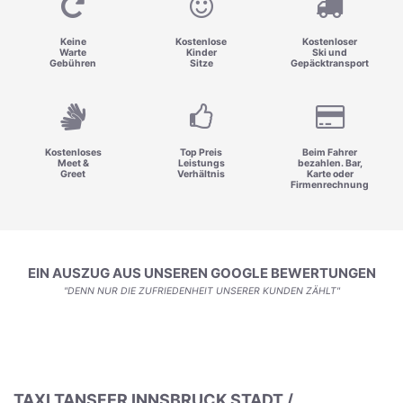
Keine
Kostenlose
Kostenloser
Warte
Kinder
Ski und
Gebühren
Sitze
Gepäcktransport
Kostenloses
Top Preis
Beim Fahrer
Meet &
Leistungs
bezahlen. Bar,
Greet
Verhältnis
Karte oder
Firmenrechnung
EIN AUSZUG AUS UNSEREN GOOGLE BEWERTUNGEN
"DENN NUR DIE ZUFRIEDENHEIT UNSERER KUNDEN ZÄHLT"
TAXI TANSFER INNSBRUCK STADT /