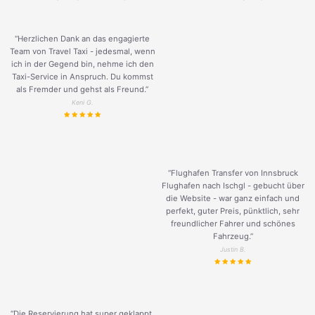
“Herzlichen Dank an das engagierte
Team von Travel Taxi - jedesmal, wenn
ich in der Gegend bin, nehme ich den
Taxi-Service in Anspruch. Du kommst
als Fremder und gehst als Freund.
”
Keni G.
“Flughafen Transfer von Innsbruck
Flughafen nach Ischgl - gebucht über
die Website - war ganz einfach und
perfekt, guter Preis, pünktlich, sehr
freundlicher Fahrer und schönes
Fahrzeug.
”
Justin B.
“Die Reservierung hat super geklappt.