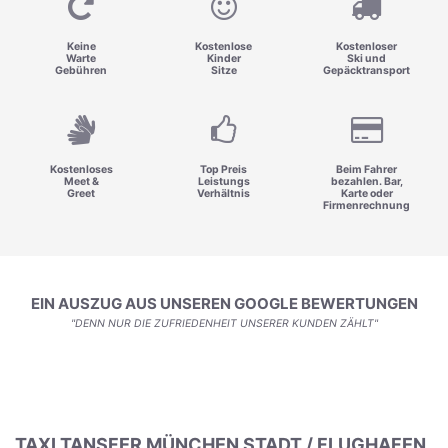
Keine
Kostenlose
Kostenloser
Warte
Kinder
Ski und
Gebühren
Sitze
Gepäcktransport
Kostenloses
Top Preis
Beim Fahrer
Meet &
Leistungs
bezahlen. Bar,
Greet
Verhältnis
Karte oder
Firmenrechnung
EIN AUSZUG AUS UNSEREN GOOGLE BEWERTUNGEN
"DENN NUR DIE ZUFRIEDENHEIT UNSERER KUNDEN ZÄHLT"
TAXI TANSFER MÜNCHEN STADT / FLUGHAFEN