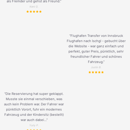
als Fremder und gehst als Freund.
”
Keni G.
“Flughafen Transfer von Innsbruck
Flughafen nach Ischgl - gebucht über
die Website - war ganz einfach und
perfekt, guter Preis, pünktlich, sehr
freundlicher Fahrer und schönes
Fahrzeug.
”
Justin B.
“Die Reservierung hat super geklappt.
Musste sie einmal verschieben, was
auch kein Problem war. Der Fahrer war
pünktlich Vorort, fuhr ein modernes
Fahrzeug und der Kindersitz (bestellt)
war auch dabei...”
Yuriy P.