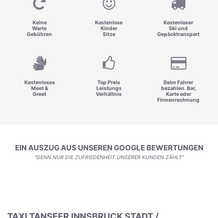
Keine
Kostenlose
Kostenloser
Warte
Kinder
Ski und
Gebühren
Sitze
Gepäcktransport
Kostenloses
Top Preis
Beim Fahrer
Meet &
Leistungs
bezahlen. Bar,
Greet
Verhältnis
Karte oder
Firmenrechnung
EIN AUSZUG AUS UNSEREN GOOGLE BEWERTUNGEN
"DENN NUR DIE ZUFRIEDENHEIT UNSERER KUNDEN ZÄHLT"
TAXI TANSFER INNSBRUCK STADT /