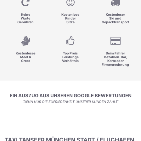
Keine
Kostenlose
Kostenloser
Warte
Kinder
Ski und
Gebühren
Sitze
Gepäcktransport
Kostenloses
Top Preis
Beim Fahrer
Meet &
Leistungs
bezahlen. Bar,
Greet
Verhältnis
Karte oder
Firmenrechnung
EIN AUSZUG AUS UNSEREN GOOGLE BEWERTUNGEN
"DENN NUR DIE ZUFRIEDENHEIT UNSERER KUNDEN ZÄHLT"
TAXI TANSFER MÜNCHEN STADT / FLUGHAFEN