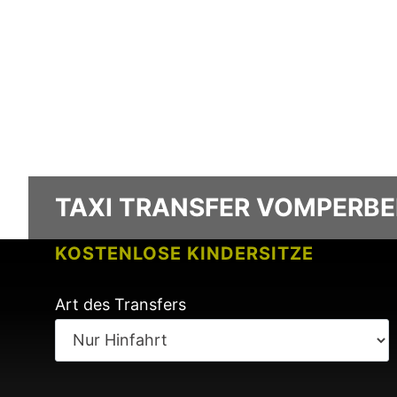
TAXI TRANSFER VOMPERB
KOSTENLOSE KINDERSITZE
KEINE GEBÜHREN BEI FLUGVERSPÄ
Art des Transfers