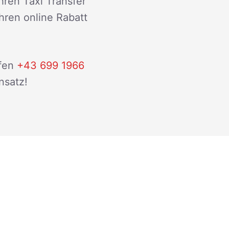
hren Taxi Transfer
ihren online Rabatt
fen
+43 699 1966
nsatz!