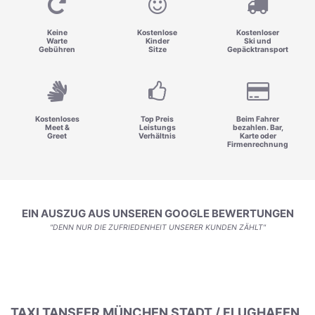
Keine
Kostenlose
Kostenloser
Warte
Kinder
Ski und
Gebühren
Sitze
Gepäcktransport
Kostenloses
Top Preis
Beim Fahrer
Meet &
Leistungs
bezahlen. Bar,
Greet
Verhältnis
Karte oder
Firmenrechnung
EIN AUSZUG AUS UNSEREN GOOGLE BEWERTUNGEN
"DENN NUR DIE ZUFRIEDENHEIT UNSERER KUNDEN ZÄHLT"
TAXI TANSFER MÜNCHEN STADT / FLUGHAFEN