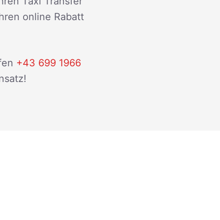
hren Taxi Transfer
ihren online Rabatt
fen
+43 699 1966
nsatz!