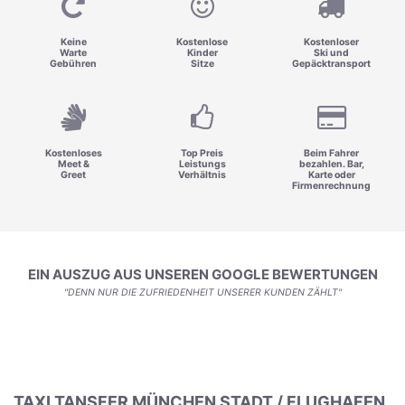
Keine
Kostenlose
Kostenloser
Warte
Kinder
Ski und
Gebühren
Sitze
Gepäcktransport
Kostenloses
Top Preis
Beim Fahrer
Meet &
Leistungs
bezahlen. Bar,
Greet
Verhältnis
Karte oder
Firmenrechnung
EIN AUSZUG AUS UNSEREN GOOGLE BEWERTUNGEN
"DENN NUR DIE ZUFRIEDENHEIT UNSERER KUNDEN ZÄHLT"
TAXI TANSFER MÜNCHEN STADT / FLUGHAFEN