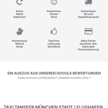
Keine
Kostenlose
Kostenloser
Warte
Kinder
Ski und
Gebühren
Sitze
Gepäcktransport
Kostenloses
Top Preis
Beim Fahrer
Meet &
Leistungs
bezahlen. Bar,
Greet
Verhältnis
Karte oder
Firmenrechnung
EIN AUSZUG AUS UNSEREN GOOGLE BEWERTUNGEN
"DENN NUR DIE ZUFRIEDENHEIT UNSERER KUNDEN ZÄHLT"
TAXI TANSFER MÜNCHEN STADT / FLUGHAFEN