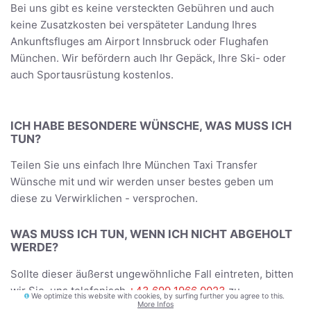
Bei uns gibt es keine versteckten Gebühren und auch
keine Zusatzkosten bei verspäteter Landung Ihres
Ankunftsfluges am Airport Innsbruck oder Flughafen
München. Wir befördern auch Ihr Gepäck, Ihre Ski- oder
auch Sportausrüstung kostenlos.
ICH HABE BESONDERE WÜNSCHE, WAS MUSS ICH
TUN?
Teilen Sie uns einfach Ihre München Taxi Transfer
Wünsche mit und wir werden unser bestes geben um
diese zu Verwirklichen - versprochen.
WAS MUSS ICH TUN, WENN ICH NICHT ABGEHOLT
WERDE?
Sollte dieser äußerst ungewöhnliche Fall eintreten, bitten
wir Sie, uns telefonisch
+43 699 1966 0023
zu
We optimize this website with cookies, by surfing further you agree to this.
More Infos
informieren. Wir werden uns umgehend um Ihr Problem