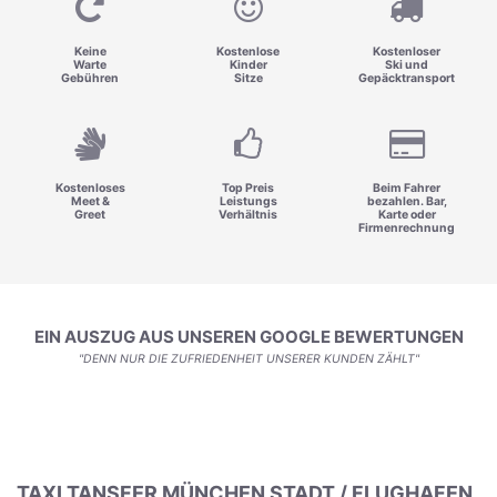
Keine
Kostenlose
Kostenloser
Warte
Kinder
Ski und
Gebühren
Sitze
Gepäcktransport
Kostenloses
Top Preis
Beim Fahrer
Meet &
Leistungs
bezahlen. Bar,
Greet
Verhältnis
Karte oder
Firmenrechnung
EIN AUSZUG AUS UNSEREN GOOGLE BEWERTUNGEN
"DENN NUR DIE ZUFRIEDENHEIT UNSERER KUNDEN ZÄHLT"
TAXI TANSFER MÜNCHEN STADT / FLUGHAFEN