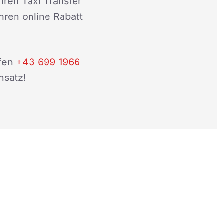
hren Taxi Transfer
ihren online Rabatt
fen
+43 699 1966
nsatz!