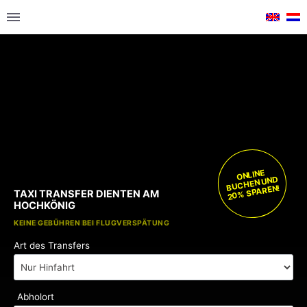
ONLINE
BUCHEN UND
20% SPAREN!
TAXI TRANSFER DIENTEN AM
HOCHKÖNIG
KOSTENLOSE KINDERSITZE
KEINE GEBÜHREN BEI FLUGVERSPÄTUNG
Art des Transfers
Abholort