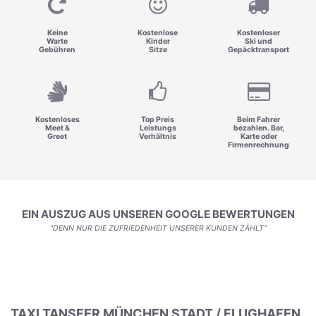
Keine
Kostenlose
Kostenloser
Warte
Kinder
Ski und
Gebühren
Sitze
Gepäcktransport
Kostenloses
Top Preis
Beim Fahrer
Meet &
Leistungs
bezahlen. Bar,
Greet
Verhältnis
Karte oder
Firmenrechnung
EIN AUSZUG AUS UNSEREN GOOGLE BEWERTUNGEN
"DENN NUR DIE ZUFRIEDENHEIT UNSERER KUNDEN ZÄHLT"
TAXI TANSFER MÜNCHEN STADT / FLUGHAFEN