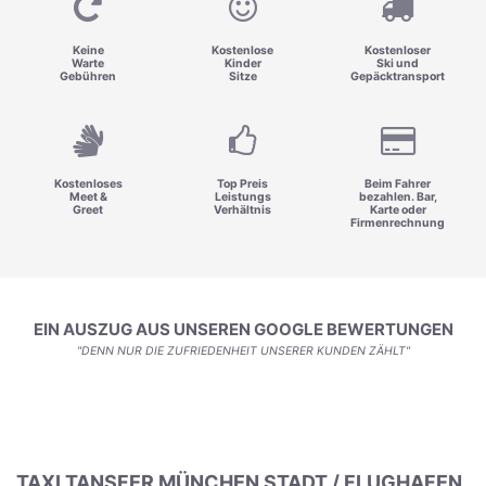
Keine
Kostenlose
Kostenloser
Warte
Kinder
Ski und
Gebühren
Sitze
Gepäcktransport
Kostenloses
Top Preis
Beim Fahrer
Meet &
Leistungs
bezahlen. Bar,
Greet
Verhältnis
Karte oder
Firmenrechnung
EIN AUSZUG AUS UNSEREN GOOGLE BEWERTUNGEN
"DENN NUR DIE ZUFRIEDENHEIT UNSERER KUNDEN ZÄHLT"
TAXI TANSFER MÜNCHEN STADT / FLUGHAFEN