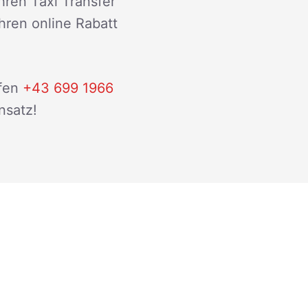
hren Taxi Transfer
ihren online Rabatt
fen
+43 699 1966
nsatz!