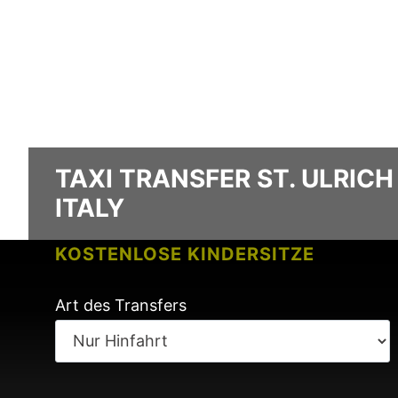
TAXI TRANSFER ST. ULRICH 
ITALY
KOSTENLOSE KINDERSITZE
KEINE GEBÜHREN BEI FLUGVERSPÄ
Art des Transfers