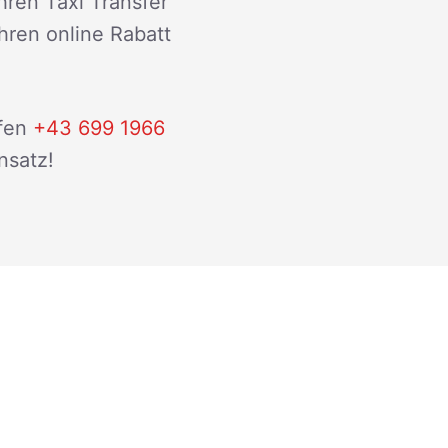
hren Taxi Transfer
ihren online Rabatt
fen
+43 699 1966
nsatz!