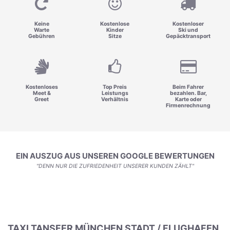
Keine
Kostenlose
Kostenloser
Warte
Kinder
Ski und
Gebühren
Sitze
Gepäcktransport
Kostenloses
Top Preis
Beim Fahrer
Meet &
Leistungs
bezahlen. Bar,
Greet
Verhältnis
Karte oder
Firmenrechnung
EIN AUSZUG AUS UNSEREN GOOGLE BEWERTUNGEN
"DENN NUR DIE ZUFRIEDENHEIT UNSERER KUNDEN ZÄHLT"
TAXI TANSFER MÜNCHEN STADT / FLUGHAFEN