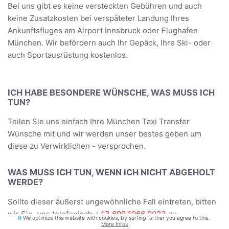
Bei uns gibt es keine versteckten Gebühren und auch
keine Zusatzkosten bei verspäteter Landung Ihres
Ankunftsfluges am Airport Innsbruck oder Flughafen
München. Wir befördern auch Ihr Gepäck, Ihre Ski- oder
auch Sportausrüstung kostenlos.
ICH HABE BESONDERE WÜNSCHE, WAS MUSS ICH
TUN?
Teilen Sie uns einfach Ihre München Taxi Transfer
Wünsche mit und wir werden unser bestes geben um
diese zu Verwirklichen - versprochen.
WAS MUSS ICH TUN, WENN ICH NICHT ABGEHOLT
WERDE?
Sollte dieser äußerst ungewöhnliche Fall eintreten, bitten
wir Sie, uns telefonisch
+43 699 1966 0023
zu
We optimize this website with cookies, by surfing further you agree to this.
More Infos
informieren. Wir werden uns umgehend um Ihr Problem