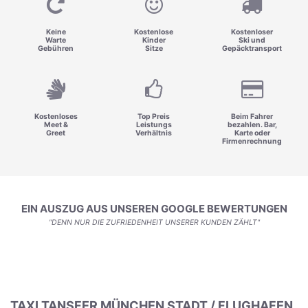
Keine
Kostenlose
Kostenloser
Warte
Kinder
Ski und
Gebühren
Sitze
Gepäcktransport
Kostenloses
Top Preis
Beim Fahrer
Meet &
Leistungs
bezahlen. Bar,
Greet
Verhältnis
Karte oder
Firmenrechnung
EIN AUSZUG AUS UNSEREN GOOGLE BEWERTUNGEN
"DENN NUR DIE ZUFRIEDENHEIT UNSERER KUNDEN ZÄHLT"
TAXI TANSFER MÜNCHEN STADT / FLUGHAFEN