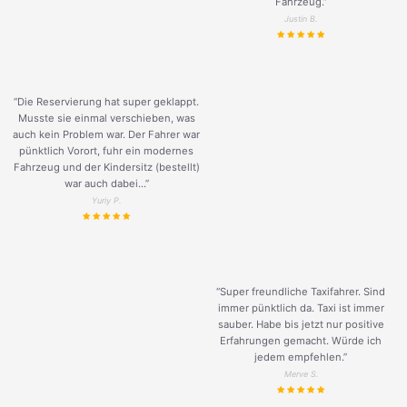
Fahrzeug.
”
Justin B.
“Die Reservierung hat super geklappt.
Musste sie einmal verschieben, was
auch kein Problem war. Der Fahrer war
pünktlich Vorort, fuhr ein modernes
Fahrzeug und der Kindersitz (bestellt)
war auch dabei...”
Yuriy P.
“Super freundliche Taxifahrer. Sind
immer pünktlich da. Taxi ist immer
sauber. Habe bis jetzt nur positive
Erfahrungen gemacht. Würde ich
jedem empfehlen.”
Merve S.