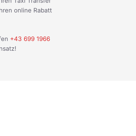
hren Taxi Transfer
ihren online Rabatt
fen
+43 699 1966
nsatz!