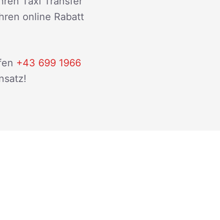
hren Taxi Transfer
ihren online Rabatt
fen
+43 699 1966
nsatz!