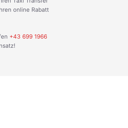
hren Taxi Transfer
ihren online Rabatt
fen
+43 699 1966
nsatz!