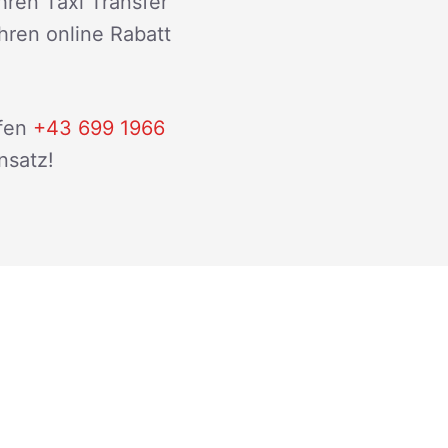
hren Taxi Transfer
ihren online Rabatt
fen
+43 699 1966
nsatz!