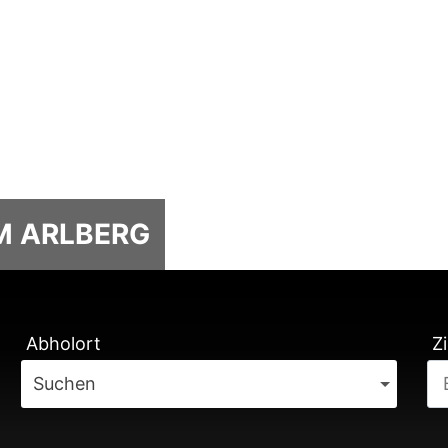
M ARLBERG
TUNG
Abholort
Zi
Suchen