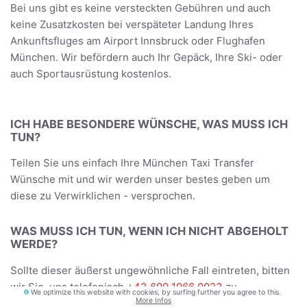
Bei uns gibt es keine versteckten Gebühren und auch
keine Zusatzkosten bei verspäteter Landung Ihres
Ankunftsfluges am Airport Innsbruck oder Flughafen
München. Wir befördern auch Ihr Gepäck, Ihre Ski- oder
auch Sportausrüstung kostenlos.
ICH HABE BESONDERE WÜNSCHE, WAS MUSS ICH
TUN?
Teilen Sie uns einfach Ihre München Taxi Transfer
Wünsche mit und wir werden unser bestes geben um
diese zu Verwirklichen - versprochen.
WAS MUSS ICH TUN, WENN ICH NICHT ABGEHOLT
WERDE?
Sollte dieser äußerst ungewöhnliche Fall eintreten, bitten
wir Sie, uns telefonisch
+43 699 1966 0023
zu
We optimize this website with cookies, by surfing further you agree to this.
More Infos
informieren. Wir werden uns umgehend um Ihr Problem