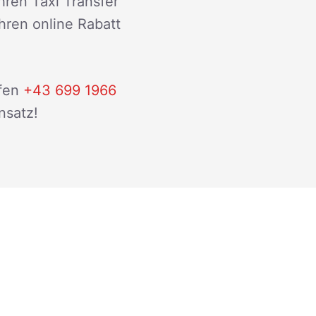
hren Taxi Transfer
ihren online Rabatt
fen
+43 699 1966
nsatz!