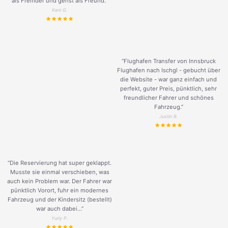
als Fremder und gehst als Freund.
”
Keni G.
“Flughafen Transfer von Innsbruck
Flughafen nach Ischgl - gebucht über
die Website - war ganz einfach und
perfekt, guter Preis, pünktlich, sehr
freundlicher Fahrer und schönes
Fahrzeug.
”
Justin B.
“Die Reservierung hat super geklappt.
Musste sie einmal verschieben, was
auch kein Problem war. Der Fahrer war
pünktlich Vorort, fuhr ein modernes
Fahrzeug und der Kindersitz (bestellt)
war auch dabei...”
Yuriy P.