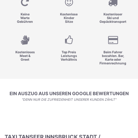
Keine
Kostenlose
Kostenloser
Warte
Kinder
Ski und
Gebühren
Sitze
Gepäcktransport
Kostenloses
Top Preis
Beim Fahrer
Meet &
Leistungs
bezahlen. Bar,
Greet
Verhältnis
Karte oder
Firmenrechnung
EIN AUSZUG AUS UNSEREN GOOGLE BEWERTUNGEN
"DENN NUR DIE ZUFRIEDENHEIT UNSERER KUNDEN ZÄHLT"
TAXI TANSFER INNSBRUCK STADT /