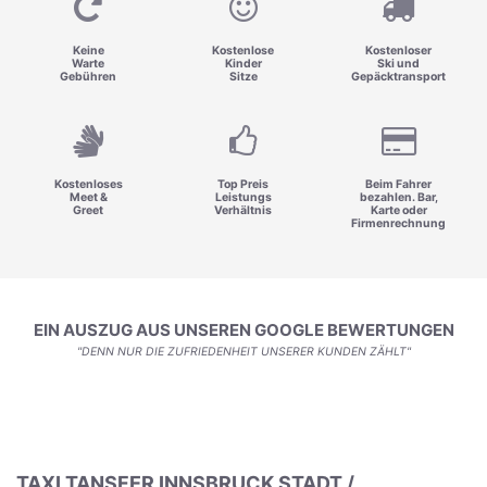
Keine
Kostenlose
Kostenloser
Warte
Kinder
Ski und
Gebühren
Sitze
Gepäcktransport
Kostenloses
Top Preis
Beim Fahrer
Meet &
Leistungs
bezahlen. Bar,
Greet
Verhältnis
Karte oder
Firmenrechnung
EIN AUSZUG AUS UNSEREN GOOGLE BEWERTUNGEN
"DENN NUR DIE ZUFRIEDENHEIT UNSERER KUNDEN ZÄHLT"
TAXI TANSFER INNSBRUCK STADT /