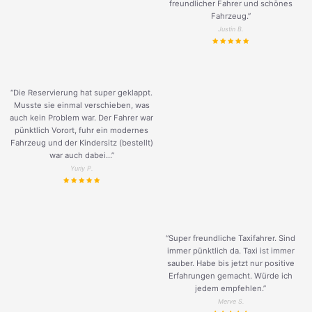
freundlicher Fahrer und schönes
Fahrzeug.
”
Justin B.
“Die Reservierung hat super geklappt.
Musste sie einmal verschieben, was
auch kein Problem war. Der Fahrer war
pünktlich Vorort, fuhr ein modernes
Fahrzeug und der Kindersitz (bestellt)
war auch dabei...”
Yuriy P.
“Super freundliche Taxifahrer. Sind
immer pünktlich da. Taxi ist immer
sauber. Habe bis jetzt nur positive
Erfahrungen gemacht. Würde ich
jedem empfehlen.”
Merve S.