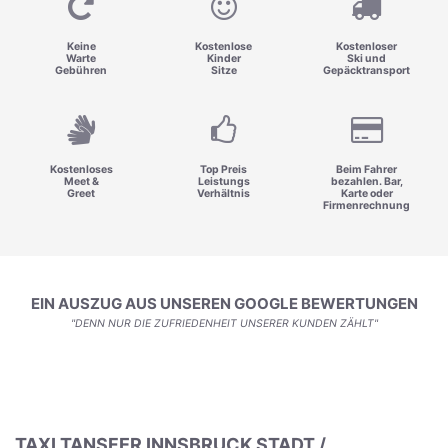
Keine
Kostenlose
Kostenloser
Warte
Kinder
Ski und
Gebühren
Sitze
Gepäcktransport
Kostenloses
Top Preis
Beim Fahrer
Meet &
Leistungs
bezahlen. Bar,
Greet
Verhältnis
Karte oder
Firmenrechnung
EIN AUSZUG AUS UNSEREN GOOGLE BEWERTUNGEN
"DENN NUR DIE ZUFRIEDENHEIT UNSERER KUNDEN ZÄHLT"
TAXI TANSFER INNSBRUCK STADT /