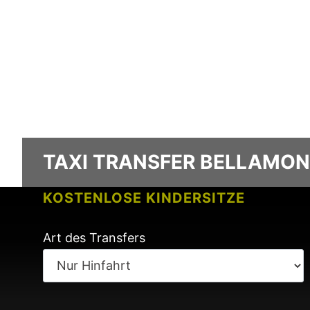
TAXI TRANSFER BELLAMONT
KOSTENLOSE KINDERSITZE
KEINE GEBÜHREN BEI FLUGVERSPÄ
Art des Transfers