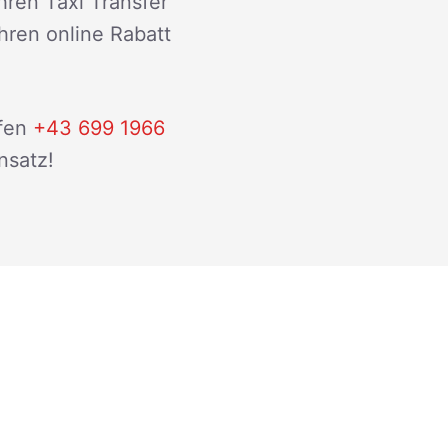
hren Taxi Transfer
ihren online Rabatt
fen
+43 699 1966
nsatz!