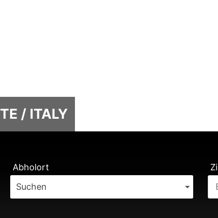
E / ITALY
TUNG
Abholort
Zi
Suchen