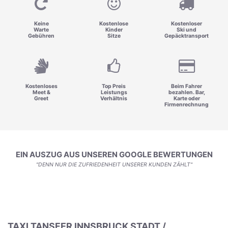
Keine
Kostenlose
Kostenloser
Warte
Kinder
Ski und
Gebühren
Sitze
Gepäcktransport
Kostenloses
Top Preis
Beim Fahrer
Meet &
Leistungs
bezahlen. Bar,
Greet
Verhältnis
Karte oder
Firmenrechnung
EIN AUSZUG AUS UNSEREN GOOGLE BEWERTUNGEN
"DENN NUR DIE ZUFRIEDENHEIT UNSERER KUNDEN ZÄHLT"
TAXI TANSFER INNSBRUCK STADT /