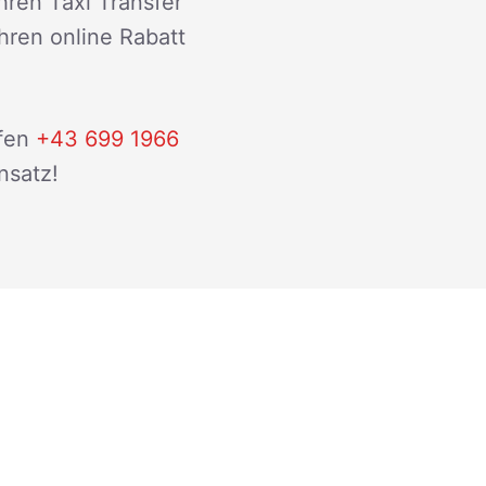
hren Taxi Transfer
ihren online Rabatt
fen
+43 699 1966
nsatz!