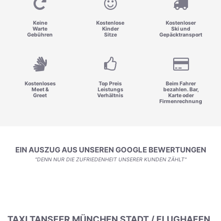
Keine
Kostenlose
Kostenloser
Warte
Kinder
Ski und
Gebühren
Sitze
Gepäcktransport
Kostenloses
Top Preis
Beim Fahrer
Meet &
Leistungs
bezahlen. Bar,
Greet
Verhältnis
Karte oder
Firmenrechnung
EIN AUSZUG AUS UNSEREN GOOGLE BEWERTUNGEN
"DENN NUR DIE ZUFRIEDENHEIT UNSERER KUNDEN ZÄHLT"
TAXI TANSFER MÜNCHEN STADT / FLUGHAFEN