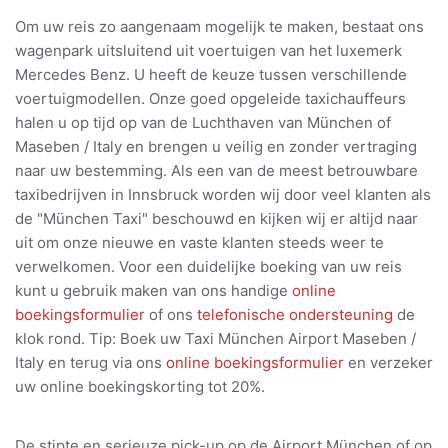
Om uw reis zo aangenaam mogelijk te maken, bestaat ons
wagenpark uitsluitend uit voertuigen van het luxemerk
Mercedes Benz. U heeft de keuze tussen verschillende
voertuigmodellen. Onze goed opgeleide taxichauffeurs
halen u op tijd op van de Luchthaven van München of
Maseben / Italy en brengen u veilig en zonder vertraging
naar uw bestemming. Als een van de meest betrouwbare
taxibedrijven in Innsbruck worden wij door veel klanten als
de "München Taxi" beschouwd en kijken wij er altijd naar
uit om onze nieuwe en vaste klanten steeds weer te
verwelkomen. Voor een duidelijke boeking van uw reis
kunt u gebruik maken van ons handige
online
boekingsformulier
of ons
telefonische ondersteuning
de
klok rond. Tip: Boek uw Taxi München Airport Maseben /
Italy en terug via ons
online boekingsformulier
en verzeker
uw online boekingskorting tot 20%.
De stipte en serieuze pick-up op de Airport München of op