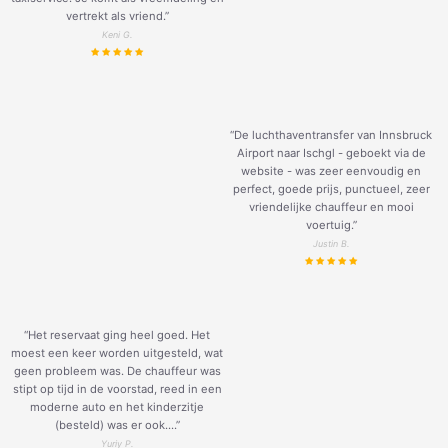
vertrekt als vriend.
”
Keni G.
“De luchthaventransfer van Innsbruck
Airport naar Ischgl - geboekt via de
website - was zeer eenvoudig en
perfect, goede prijs, punctueel, zeer
vriendelijke chauffeur en mooi
voertuig.
”
Justin B.
“Het reservaat ging heel goed. Het
moest een keer worden uitgesteld, wat
geen probleem was. De chauffeur was
stipt op tijd in de voorstad, reed in een
moderne auto en het kinderzitje
(besteld) was er ook....”
Yuriy P.