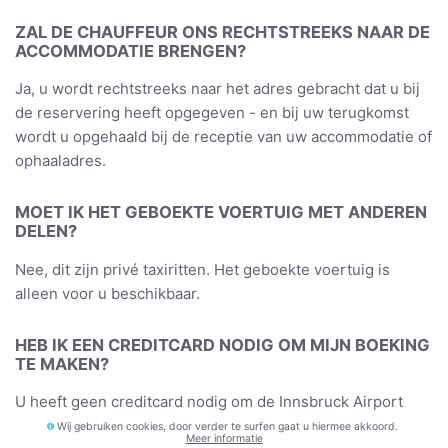
ZAL DE CHAUFFEUR ONS RECHTSTREEKS NAAR DE
ACCOMMODATIE BRENGEN?
Ja, u wordt rechtstreeks naar het adres gebracht dat u bij
de reservering heeft opgegeven - en bij uw terugkomst
wordt u opgehaald bij de receptie van uw accommodatie of
ophaaladres.
MOET IK HET GEBOEKTE VOERTUIG MET ANDEREN
DELEN?
Nee, dit zijn privé taxiritten. Het geboekte voertuig is
alleen voor u beschikbaar.
HEB IK EEN CREDITCARD NODIG OM MIJN BOEKING
TE MAKEN?
U heeft geen creditcard nodig om de Innsbruck Airport
naar Huben in Längenfeld of terug te boeken. Het
Wij gebruiken cookies, door verder te surfen gaat u hiermee akkoord.
Meer informatie